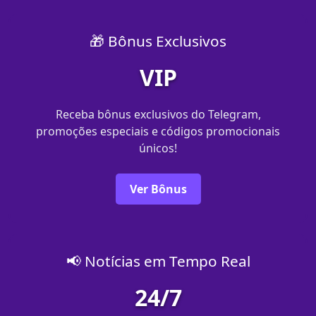
🎁 Bônus Exclusivos
VIP
Receba bônus exclusivos do Telegram,
promoções especiais e códigos promocionais
únicos!
Ver Bônus
📢 Notícias em Tempo Real
24/7