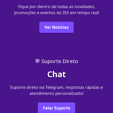
Fique por dentro de todas as novidades,
promoções e eventos da 3SS em tempo real!
Ver Notícias
💬 Suporte Direto
Chat
Suporte direto via Telegram, respostas rápidas e
atendimento personalizado!
Falar Suporte