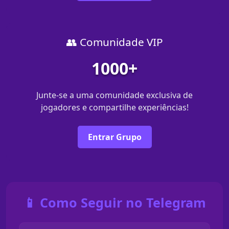
👥 Comunidade VIP
1000+
Junte-se a uma comunidade exclusiva de
jogadores e compartilhe experiências!
Entrar Grupo
📱 Como Seguir no Telegram