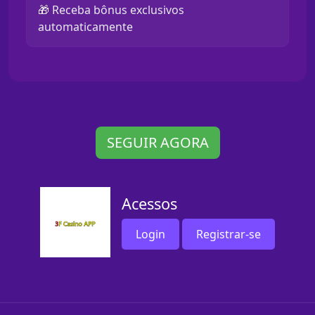
🎁 Receba bônus exclusivos
automaticamente
SEGUIR AGORA
Acessos
Login
Registrar-se