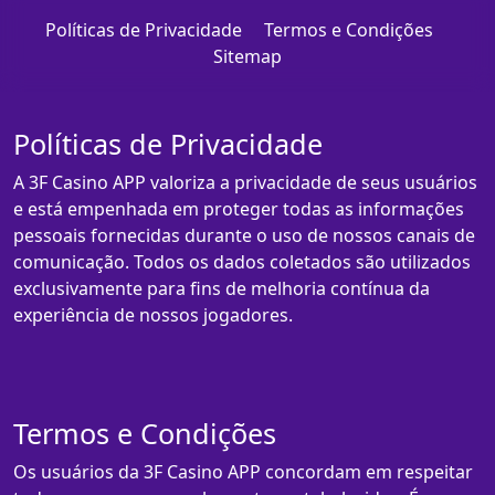
Políticas de Privacidade
Termos e Condições
Sitemap
Políticas de Privacidade
A 3F Casino APP valoriza a privacidade de seus usuários
e está empenhada em proteger todas as informações
pessoais fornecidas durante o uso de nossos canais de
comunicação. Todos os dados coletados são utilizados
exclusivamente para fins de melhoria contínua da
experiência de nossos jogadores.
Termos e Condições
Os usuários da 3F Casino APP concordam em respeitar