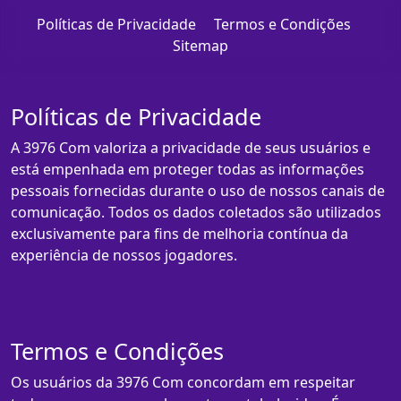
Políticas de Privacidade
Termos e Condições
Sitemap
Políticas de Privacidade
A 3976 Com valoriza a privacidade de seus usuários e
está empenhada em proteger todas as informações
pessoais fornecidas durante o uso de nossos canais de
comunicação. Todos os dados coletados são utilizados
exclusivamente para fins de melhoria contínua da
experiência de nossos jogadores.
Termos e Condições
Os usuários da 3976 Com concordam em respeitar