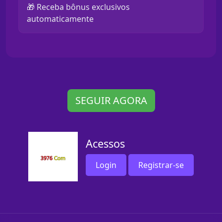
🎁 Receba bônus exclusivos
automaticamente
SEGUIR AGORA
Acessos
Login
Registrar-se