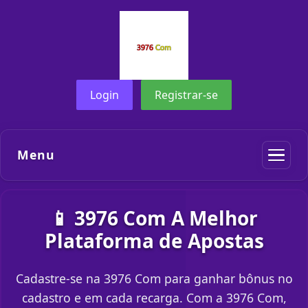
Login
Registrar-se
Menu
📱 3976 Com A Melhor
Plataforma de Apostas
Cadastre-se na 3976 Com para ganhar bônus no
cadastro e em cada recarga. Com a 3976 Com,