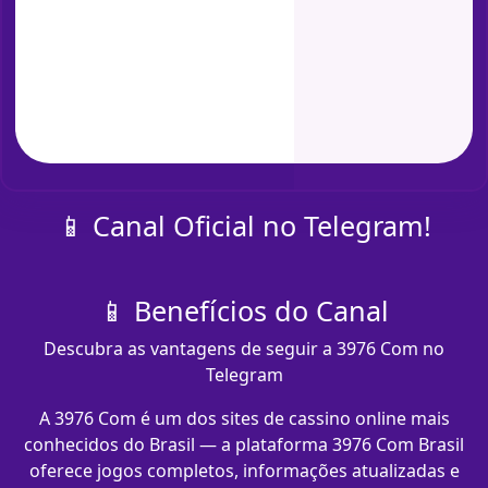
📱 Canal Oficial no Telegram!
📱 Benefícios do Canal
Descubra as vantagens de seguir a 3976 Com no
Telegram
A 3976 Com é um dos sites de cassino online mais
conhecidos do Brasil — a plataforma 3976 Com Brasil
oferece jogos completos, informações atualizadas e