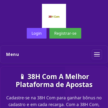
Login
Registrar-se
Menu
📱 38H Com A Melhor
Plataforma de Apostas
Cadastre-se na 38H Com para ganhar bônus no
cadastro e em cada recarga. Com a 38H Com,