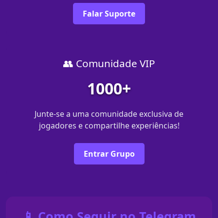
Falar Suporte
👥 Comunidade VIP
1000+
Junte-se a uma comunidade exclusiva de
jogadores e compartilhe experiências!
Entrar Grupo
📱 Como Seguir no Telegram