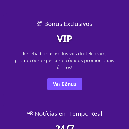
🎁 Bônus Exclusivos
VIP
Receba bônus exclusivos do Telegram,
promoções especiais e códigos promocionais
únicos!
Ver Bônus
📢 Notícias em Tempo Real
24/7