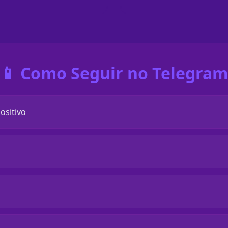
📱 Como Seguir no Telegram
ositivo