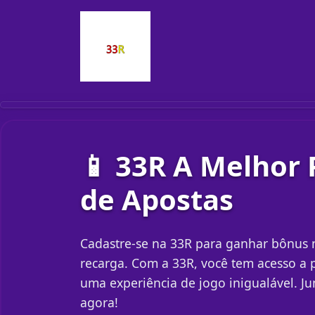
📱 33R A Melhor
de Apostas
Cadastre-se na 33R para ganhar bônus 
recarga. Com a 33R, você tem acesso a 
uma experiência de jogo inigualável. J
agora!