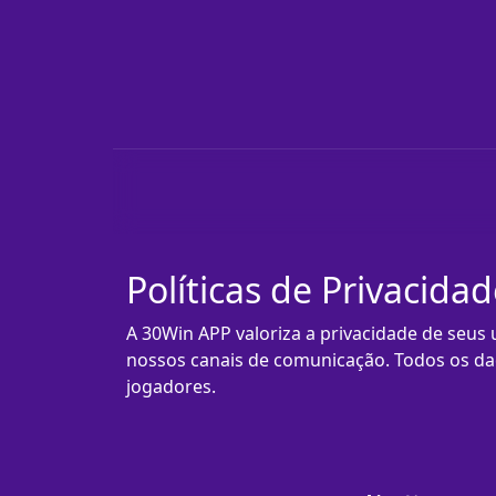
Políticas de Privacida
A 30Win APP valoriza a privacidade de seus
nossos canais de comunicação. Todos os dad
jogadores.