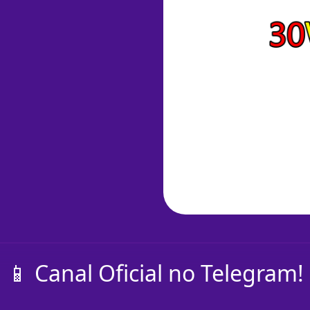
📱 Canal Oficial no Telegram!