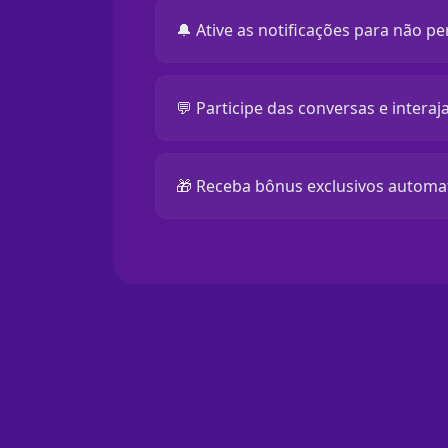
🔔 Ative as notificações para não p
💬 Participe das conversas e interaj
🎁 Receba bônus exclusivos autom