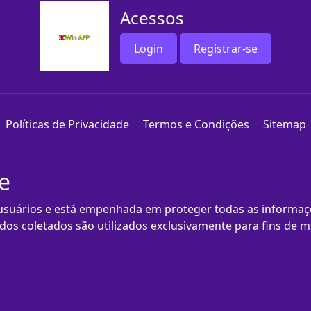
Acessos
Login
Registrar-se
Políticas de Privacidade
Termos e Condições
Sitemap
de
 usuários e está empenhada em proteger todas as informaç
os coletados são utilizados exclusivamente para fins de m