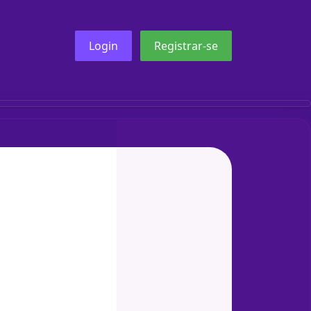
Login
Registrar-se