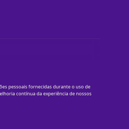
ões pessoais fornecidas durante o uso de
elhoria contínua da experiência de nossos