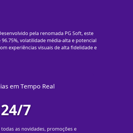
Desenvolvido pela renomada PG Soft, este
96.75%, volatilidade média-alta e potencial
 experiências visuais de alta fidelidade e
cias em Tempo Real
24/7
e todas as novidades, promoções e