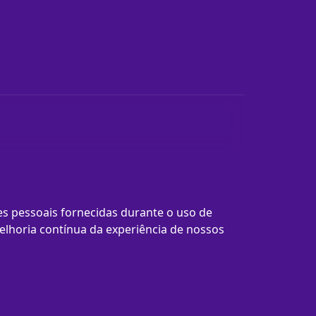
s pessoais fornecidas durante o uso de
elhoria contínua da experiência de nossos