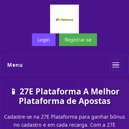
Login
Registrar-se
Menu
📱 27E Plataforma A Melhor
Plataforma de Apostas
Cadastre-se na 27E Plataforma para ganhar bônus
no cadastro e em cada recarga. Com a 27E