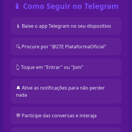
📱 Como Seguir no Telegram
📱 Baixe o app Telegram no seu dispositivo
🔍 Procure por "@27E PlataformaOficial"
👆 Toque em "Entrar" ou "Join"
🔔 Ative as notificações para não perder
nada
💬 Participe das conversas e interaja