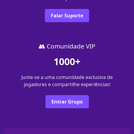
Falar Suporte
👥 Comunidade VIP
1000+
Junte-se a uma comunidade exclusiva de
jogadores e compartilhe experiências!
Entrar Grupo