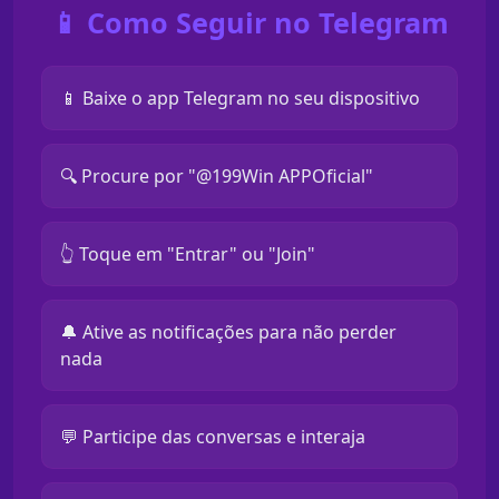
📱 Como Seguir no Telegram
📱 Baixe o app Telegram no seu dispositivo
🔍 Procure por "@199Win APPOficial"
👆 Toque em "Entrar" ou "Join"
🔔 Ative as notificações para não perder
nada
💬 Participe das conversas e interaja