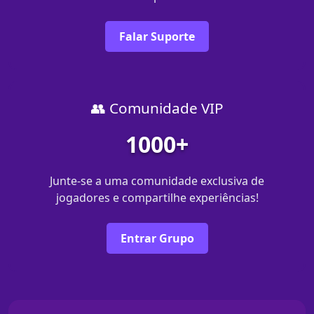
Falar Suporte
👥 Comunidade VIP
1000+
Junte-se a uma comunidade exclusiva de
jogadores e compartilhe experiências!
Entrar Grupo