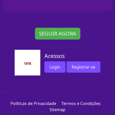
SEGUIR AGORA
Acessos
Login
Registrar-se
Políticas de Privacidade
Termos e Condições
Sitemap