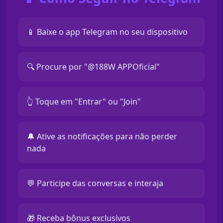
📱 Baixe o app Telegram no seu dispositivo
🔍 Procure por "@188W APPOficial"
👆 Toque em "Entrar" ou "Join"
🔔 Ative as notificações para não perder
nada
💬 Participe das conversas e interaja
🎁 Receba bônus exclusivos