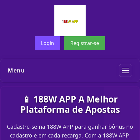
Login
Registrar-se
Menu
📱 188W APP A Melhor
Plataforma de Apostas
Cadastre-se na 188W APP para ganhar bônus no
cadastro e em cada recarga. Com a 188W APP,