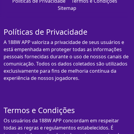
Políticas de Privacidade
Termos e Condições
Sitemap
Políticas de Privacidade
A 188W APP valoriza a privacidade de seus usuários e
está empenhada em proteger todas as informações
pessoais fornecidas durante o uso de nossos canais de
comunicação. Todos os dados coletados são utilizados
exclusivamente para fins de melhoria contínua da
experiência de nossos jogadores.
Termos e Condições
Os usuários da 188W APP concordam em respeitar
todas as regras e regulamentos estabelecidos. É