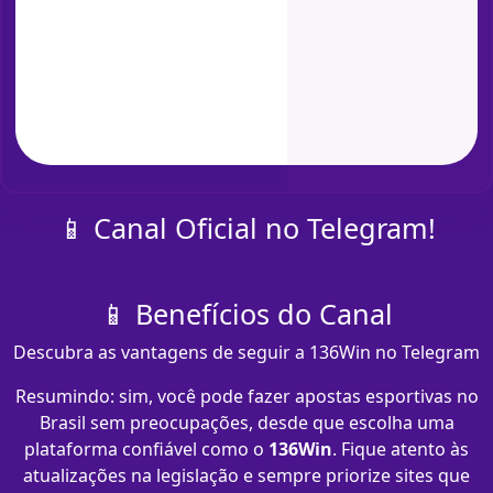
📱 Canal Oficial no Telegram!
📱 Benefícios do Canal
Descubra as vantagens de seguir a 136Win no Telegram
Resumindo: sim, você pode fazer apostas esportivas no
Brasil sem preocupações, desde que escolha uma
plataforma confiável como o
136Win
. Fique atento às
atualizações na legislação e sempre priorize sites que