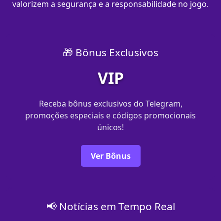
valorizem a segurança e a responsabilidade no jogo.
🎁 Bônus Exclusivos
VIP
Receba bônus exclusivos do Telegram,
promoções especiais e códigos promocionais
únicos!
Ver Bônus
📢 Notícias em Tempo Real