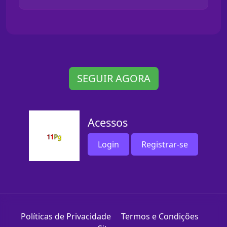
SEGUIR AGORA
Acessos
Login
Registrar-se
Políticas de Privacidade
Termos e Condições