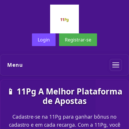
Login
Registrar-se
Menu
📱 11Pg A Melhor Plataforma
de Apostas
Cadastre-se na 11Pg para ganhar bônus no
cadastro e em cada recarga. Com a 11Pg, você