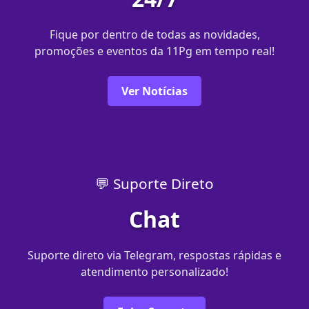
Fique por dentro de todas as novidades,
promoções e eventos da 11Pg em tempo real!
Ver Notícias
💬 Suporte Direto
Chat
Suporte direto via Telegram, respostas rápidas e
atendimento personalizado!