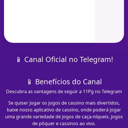
📱 Canal Oficial no Telegram!
📱 Benefícios do Canal
Descubra as vantagens de seguir a 11Pg no Telegram
Se quiser jogar os jogos de cassino mais divertidos,
baixe nosso aplicativo de cassino, onde poderá jogar
uma grande variedade de jogos de caça-níqueis, jogos
de pôquer e cassinos ao vivo.