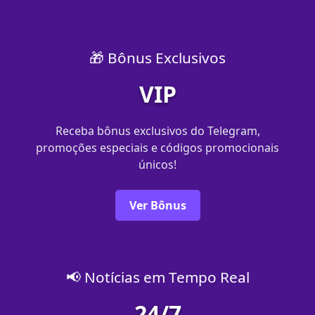
🎁 Bônus Exclusivos
VIP
Receba bônus exclusivos do Telegram,
promoções especiais e códigos promocionais
únicos!
Ver Bônus
📢 Notícias em Tempo Real
24/7