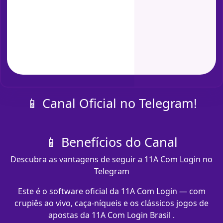
📱 Canal Oficial no Telegram!
📱 Benefícios do Canal
Descubra as vantagens de seguir a 11A Com Login no
Telegram
Este é o software oficial da 11A Com Login — com
crupiês ao vivo, caça-níqueis e os clássicos jogos de
apostas da 11A Com Login Brasil .