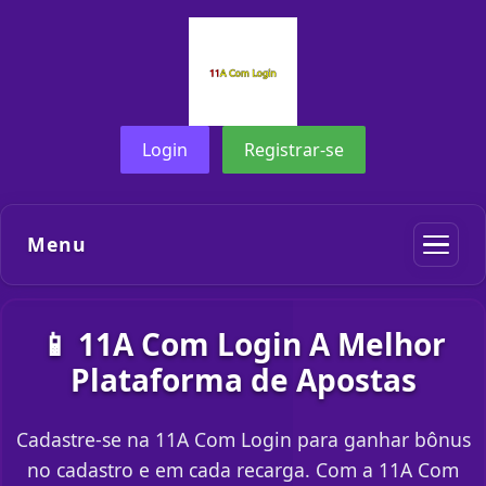
Login
Registrar-se
Menu
📱 11A Com Login A Melhor
Plataforma de Apostas
Cadastre-se na 11A Com Login para ganhar bônus
no cadastro e em cada recarga. Com a 11A Com