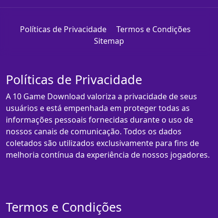
Políticas de Privacidade
Termos e Condições
Sitemap
Políticas de Privacidade
A 10 Game Download valoriza a privacidade de seus
usuários e está empenhada em proteger todas as
informações pessoais fornecidas durante o uso de
nossos canais de comunicação. Todos os dados
coletados são utilizados exclusivamente para fins de
melhoria contínua da experiência de nossos jogadores.
Termos e Condições