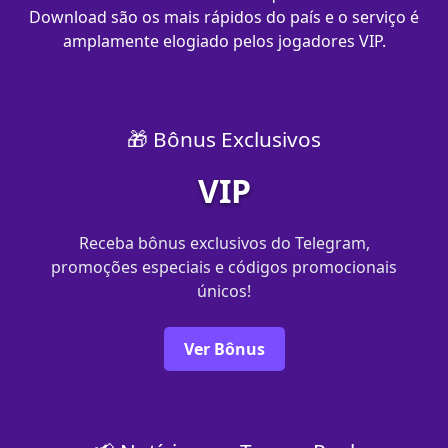
Download são os mais rápidos do país e o serviço é
amplamente elogiado pelos jogadores VIP.
🎁 Bônus Exclusivos
VIP
Receba bônus exclusivos do Telegram,
promoções especiais e códigos promocionais
únicos!
Ver Bônus