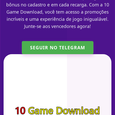
bônus no cadastro e em cada recarga. Com a 10
Game Download, você tem acesso a promoções
incríveis e uma experiência de jogo inigualável.
Junte-se aos vencedores agora!
SEGUIR NO TELEGRAM