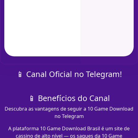
📱 Canal Oficial no Telegram!
📱 Benefícios do Canal
Descubra as vantagens de seguir a 10 Game Download
no Telegram
A plataforma 10 Game Download Brasil é um site de
cassino de alto nível — os saques da 10 Game