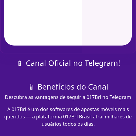
📱 Canal Oficial no Telegram!
📱 Benefícios do Canal
Descubra as vantagens de seguir a 017Brl no Telegram
A 017Brl é um dos softwares de apostas móveis mais
queridos — a plataforma 017Brl Brasil atrai milhares de
usuários todos os dias.