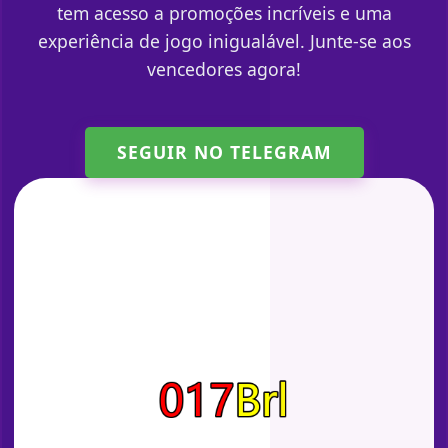
tem acesso a promoções incríveis e uma
experiência de jogo inigualável. Junte-se aos
vencedores agora!
SEGUIR NO TELEGRAM