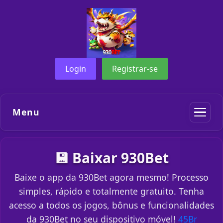
Login
Registrar-se
Menu
💾 Baixar 930Bet
Baixe o app da 930Bet agora mesmo! Processo
simples, rápido e totalmente gratuito. Tenha
acesso a todos os jogos, bônus e funcionalidades
da 930Bet no seu dispositivo móvel!
45Br