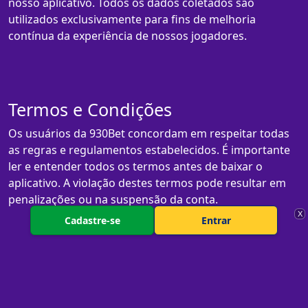
nosso aplicativo. Todos os dados coletados são
utilizados exclusivamente para fins de melhoria
contínua da experiência de nossos jogadores.
Termos e Condições
Os usuários da 930Bet concordam em respeitar todas
as regras e regulamentos estabelecidos. É importante
ler e entender todos os termos antes de baixar o
aplicativo. A violação destes termos pode resultar em
penalizações ou na suspensão da conta.
X
Cadastre-se
Entrar