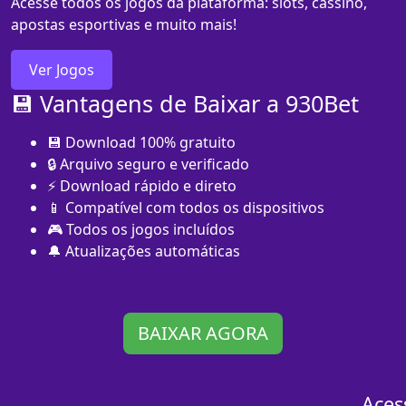
Acesse todos os jogos da plataforma: slots, cassino,
apostas esportivas e muito mais!
Ver Jogos
💾 Vantagens de Baixar a 930Bet
💾 Download 100% gratuito
🔒 Arquivo seguro e verificado
⚡ Download rápido e direto
📱 Compatível com todos os dispositivos
🎮 Todos os jogos incluídos
🔔 Atualizações automáticas
BAIXAR AGORA
Aces