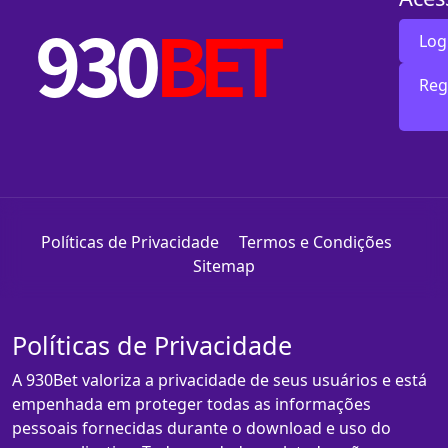
Log
Reg
Políticas de Privacidade
Termos e Condições
Sitemap
Políticas de Privacidade
A 930Bet valoriza a privacidade de seus usuários e está
empenhada em proteger todas as informações
pessoais fornecidas durante o download e uso do