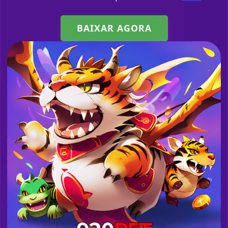
BAIXAR AGORA